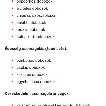
popcornos dobozok
elviteles dobozok
chips és szósztölcsér
salátás dobozok
müzlis dobozok
italos kartondobozok
Édesség csomagolás (food safe):
bonbonos dobozok
csokis dobozok
kekszes dobozok
egyéb típusú dobozok
Kereskedelmi csomagoló anyagok
Kozmetikai és étrend kiegészítő dobozok