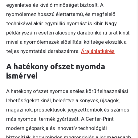
egyenletes és kiváló minőséget biztosít. A
nyomólemez hosszú élettartamú, és megfelelő
technikával akár egymillió nyomást is kibír. Nagy
példányszám esetén alacsony darabonkénti árat kínál,
mivel a nyomólemezek előállítási költsége eloszlik a
teljes nyomtatási darabszámra.
Árajánlatkérés
A hatékony ofszet nyomda
ismérvei
A hatékony ofszet nyomda széles körű felhasználási
lehetőségeket kínál, beleértve a könyvek, újságok,
magazinok, prospektusok, jegyzettömbök és számos
más nyomdai termék gyártását. A Center-Print
modern gépparkja és innovatív technológiái
biztosítják, hogy minden megrendelés a legmagasabb