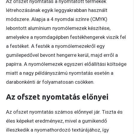
Az ofszet nyomtatás a nyomtatott termékek
létrehozásának egyik leggyakrabban használt
módszere. Alapja a 4 nyomdai színre (CMYK)
lebontott alumínium nyomólemezek készítése,
amelyekre a nyomdagépben festékhengerek viszik fel
a festéket. A festék a nyomólemezekről egy
gumilepedővel bevont hengerre kerül, majd erről a
papírra. A nyomólemezek egyszeri előállítási költsége
miatt a nagy példányszámú nyomtatás esetén a
darabonkénti ár folyamatosan csökken.
Az ofszet nyomtatás előnyei
Az ofszet nyomtatás számos előnnyel jár. Tiszta és
éles képeket eredményez, mivel a gumikendő
illeszkedik a nyomathordozó textúrájához, így