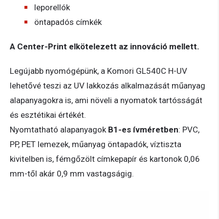
leporellók
öntapadós címkék
A Center-Print elkötelezett az innováció mellett.
Legújabb nyomógépünk, a Komori GL540C H-UV
lehetővé teszi az UV lakkozás alkalmazását műanyag
alapanyagokra is, ami növeli a nyomatok tartósságát
és esztétikai értékét.
Nyomtatható alapanyagok
B1-es ívméretben
: PVC,
PP, PET lemezek, műanyag öntapadók, víztiszta
kivitelben is, fémgőzölt címkepapír és kartonok 0,06
mm-től akár 0,9 mm vastagságig.