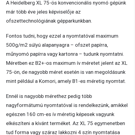
A Heidelberg XL 75-ös konvencionális nyomó gépünk
már több éve jeles képviselője az
ofszettechnológiának gépparkunkban.
Fontos tudni, hogy ezzel a nyomtatóval maximum
500g/m2 súlyú alapanyagra – ofszet papírra,
műnyomó papírra vagy kartonra – tudunk nyomtatni.
Méretben ez B2+-os maximum ív méretet jelent az XL
75-ön, de nagyobb méret esetén is van megoldásunk
mint például a Komori, amely B1-es méretig nyomtat.
Ennél is nagyobb mérethez pedig több
nagyformátumú nyomtatóval is rendelkezünk, amikkel
egészen 160 cm-es ív méretig képesek vagyunk
elkészíteni a kívánt terméket. Az XL 75 egymenetben
tud forma vagy száraz lakkozni 4 szín nyomtatása