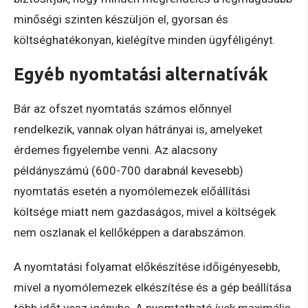
minőségi szinten készüljön el, gyorsan és
költséghatékonyan, kielégítve minden ügyféligényt.
Egyéb nyomtatási alternatívák
Bár az ofszet nyomtatás számos előnnyel
rendelkezik, vannak olyan hátrányai is, amelyeket
érdemes figyelembe venni. Az alacsony
példányszámú (600-700 darabnál kevesebb)
nyomtatás esetén a nyomólemezek előállítási
költsége miatt nem gazdaságos, mivel a költségek
nem oszlanak el kellőképpen a darabszámon.
A nyomtatási folyamat előkészítése időigényesebb,
mivel a nyomólemezek elkészítése és a gép beállítása
több időt vesz igénybe. A nyomtatható ívek maximális