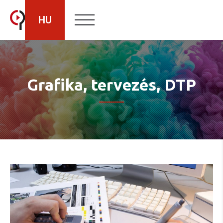
HU
RO
Grafika, tervezés, DTP
EN