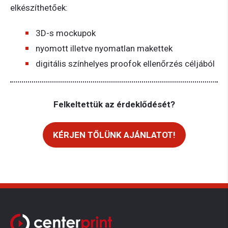
elkészíthetőek:
3D-s mockupok
nyomott illetve nyomatlan makettek
digitális színhelyes proofok ellenőrzés céljából
Felkeltettük az érdeklődését?
KÉRJEN TŐLÜNK AJÁNLATOT!