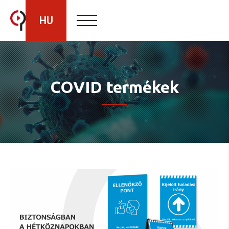
HU
RO
COVID termékek
EN