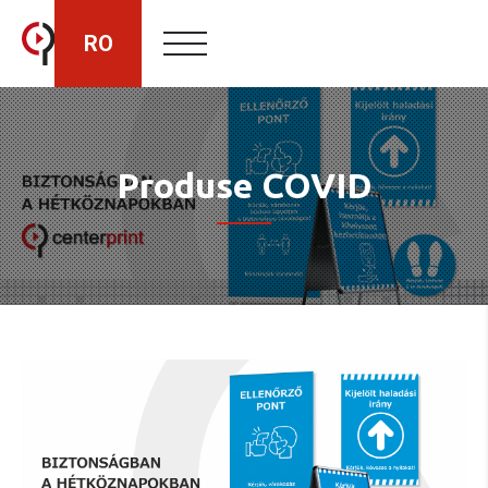
RO
HU
Produse COVID
EN