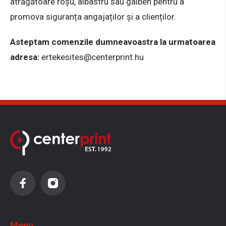
atrăgătoare roșu, albastru sau galben pentru a
promova siguranța angajaților și a clienților.
Asteptam comenzile dumneavoastra la urmatoarea
adresa:
ertekesites@centerprint.hu
Menu