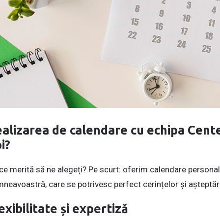
alizarea de calendare cu echipa Center
i?
ce merită să ne alegeți? Pe scurt: oferim calendare personali
neavoastră, care se potrivesc perfect cerințelor și așteptă
exibilitate și expertiză