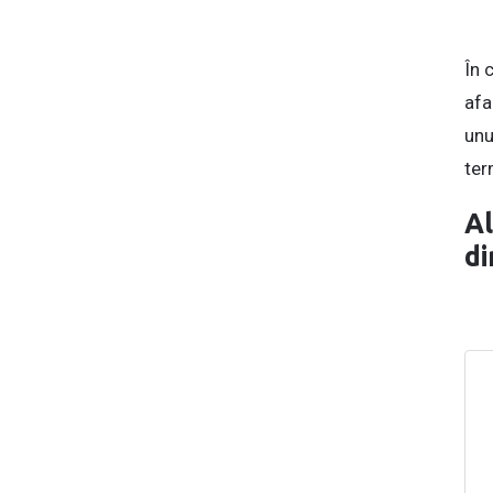
În 
afa
unu
ter
Al
di