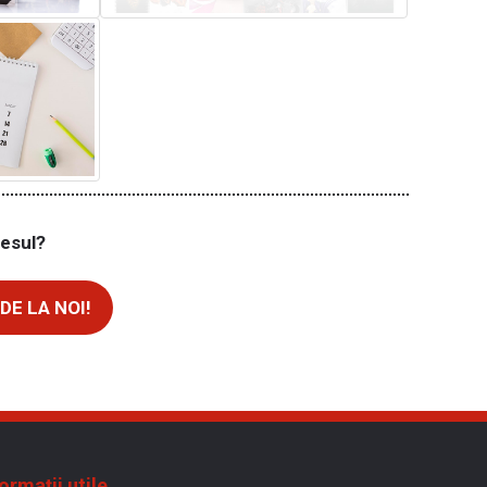
resul?
DE LA NOI!
ormații utile