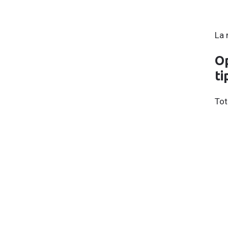
La 
Op
ti
Tot