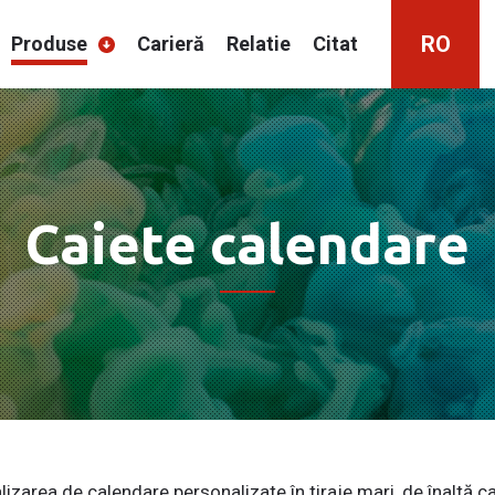
RO
Produse
Carieră
Relatie
Citat
HU
EN
Caiete calendare
lizarea de calendare personalizate în tiraje mari, de înaltă ca