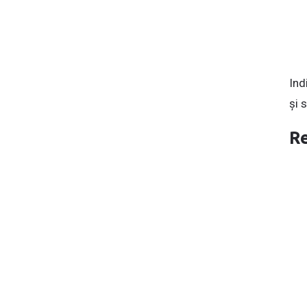
Ind
și s
Re