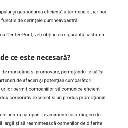
ului și gestionarea eficientă a termenelor, iar noi
n funcție de cerințele dumneavoastră.
cu Center-Print, veți obține cu siguranță calitatea
 de ce este necesară?
 de marketing și promovare, permițându-le să își
arteneri de afaceri și potențiali cumpărători.
-urilor permit companiilor să comunice eficient
cadou corporativ excelent și un produs promoțional
ele pentru campanii, evenimente și strângeri de
ră largă și să reamintească oamenilor de diferite